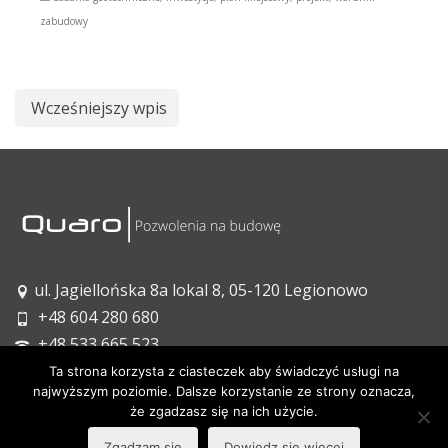
zabudowy
Wcześniejszy wpis
ul. Jagiellońska 8a lokal 8, 05-120 Legionowo
+48 604 280 680
+48 533 665 523
biuro@quaro.pl
Ta strona korzysta z ciasteczek aby świadczyć usługi na
najwyższym poziomie. Dalsze korzystanie ze strony oznacza,
że zgadzasz się na ich użycie.
start
oferta
blog
kontakt
polityka prywatności
Zgadzam się
Dowiedz się więcej